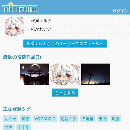
ログイン
桜満エルナ
椛かわいい
桜満エルナさんのユーザープロフィールへ
最近の投稿作品(3)
もっと見る
主な登録タグ
女の子
星空
VOCALOID
初音ミク
犬走椛
東方
風景
世界
十字架