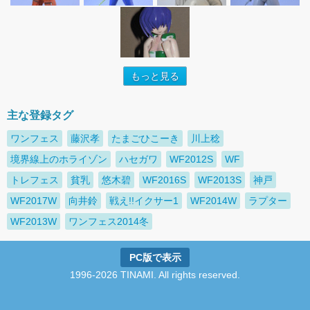
もっと見る
主な登録タグ
ワンフェス
藤沢孝
たまごひこーき
川上稔
境界線上のホライゾン
ハセガワ
WF2012S
WF
トレフェス
貧乳
悠木碧
WF2016S
WF2013S
神戸
WF2017W
向井鈴
戦え!!イクサー1
WF2014W
ラプター
WF2013W
ワンフェス2014冬
PC版で表示
1996-2026 TINAMI. All rights reserved.