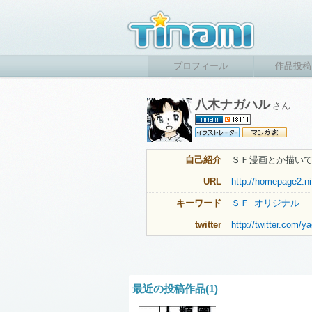
プロフィール
作品投稿
八木ナガハル
さん
自己紹介
ＳＦ漫画とか描い
URL
http://homepage2.ni
キーワード
ＳＦ
オリジナル
twitter
http://twitter.com/y
最近の投稿作品(1)