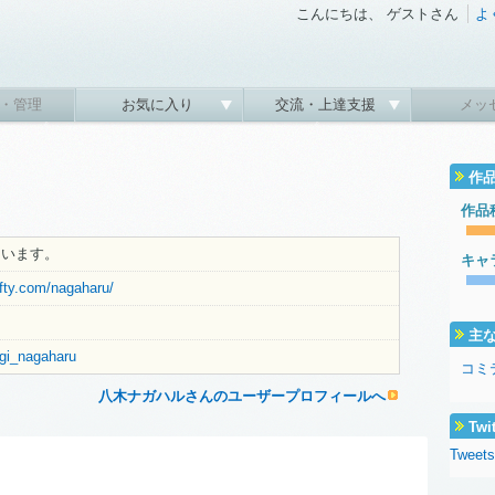
こんにちは、 ゲストさん
よ
・管理
お気に入り
交流・上達支援
メッ
作
作品
ています。
キャ
fty.com/nagaharu/
主
agi_nagaharu
コミ
八木ナガハルさんのユーザープロフィールへ
Twi
Tweets