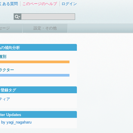
くある質問
このページのヘルプ
ログイン
セージ
設定・その他
品の傾向分析
種別
ラクター
な登録タグ
ティア
tter Updates
 by yagi_nagaharu