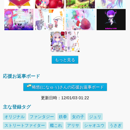
もっと見る
応援お返事ボード
蜷悠(になゅぅ)さんの応援お返事ボード
更新日時：12/01/03 01:22
主な登録タグ
オリジナル
ファンタジー
鉄拳
女の子
ジュリ
ストリートファイター
艦これ
アリサ
シャオユウ
うさぎ