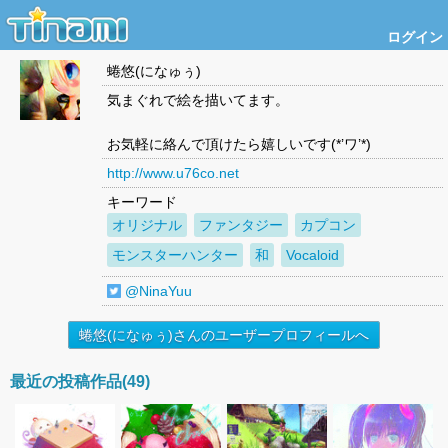
ログイン
蜷悠(になゅぅ)
気まぐれで絵を描いてます。
お気軽に絡んで頂けたら嬉しいです(*’ワ’*)
http://www.u76co.net
キーワード
オリジナル
ファンタジー
カプコン
モンスターハンター
和
Vocaloid
@NinaYuu
蜷悠(になゅぅ)さんのユーザープロフィールへ
最近の投稿作品(49)