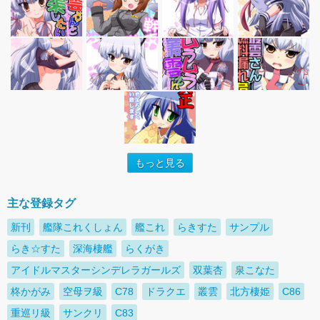
もっと見る
主な登録タグ
新刊
艦隊これくしょん
艦これ
らきすた
サンプル
らき☆すた
深海棲艦
らくがき
アイドルマスターシンデレラガールズ
双葉杏
泉こなた
柊かがみ
空母ヲ級
C78
ドラクエ
叢雲
北方棲姫
C86
重巡リ級
サンクリ
C83