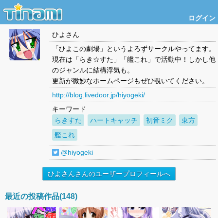
ログイン
ひよさん
「ひよこの劇場」というよろずサークルやってます。
現在は「らき☆すた」「艦これ」で活動中！しかし他
のジャンルに結構浮気も。
更新が微妙なホームページもぜひ覗いてください。
http://blog.livedoor.jp/hiyogeki/
キーワード
らきすた
ハートキャッチ
初音ミク
東方
艦これ
@hiyogeki
ひよさんさんのユーザープロフィールへ
最近の投稿作品(148)