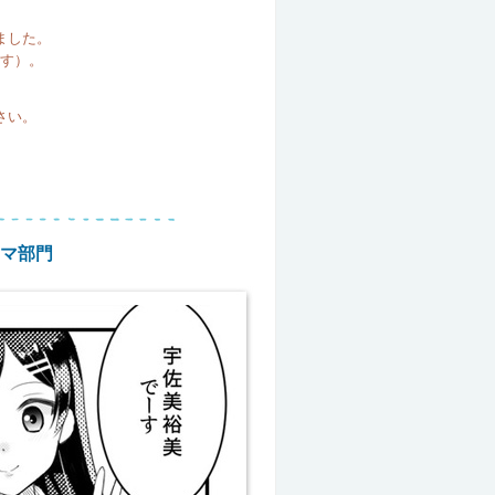
ました。
す）。
さい。
マ部門