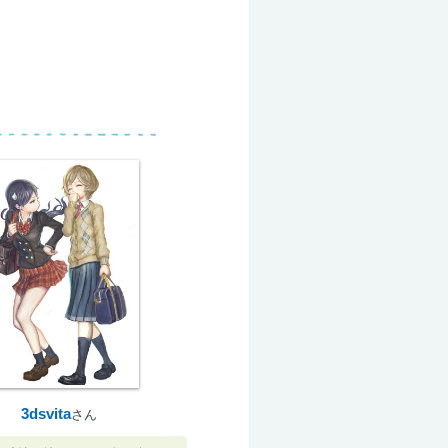
3dsvita
さん