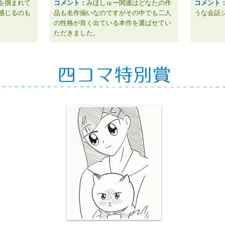
を掴まれて
コメント：
みほしゅー関連はどなたの作
コメント
感じるのも
品も名作揃いなのですがその中でも二人
うな会話
。
の性格が良く出ている本作を選ばせてい
ただきました。