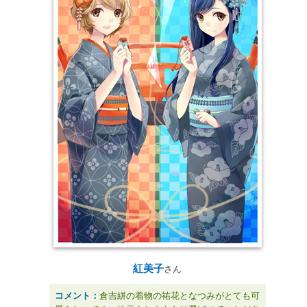
紅美子
さん
コメント：
倉吉絣の着物の祐花となつみがとても可