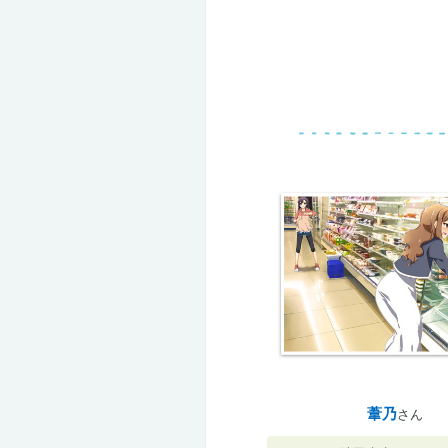
葦乃
さん