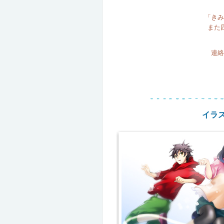
「きみ
また
連絡
イラ