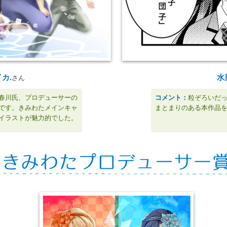
カ.
水
さん
春川氏、プロデューサーの
コメント：
粒ぞろいだ
です。きみわたメインキャ
まとまりのある本作品
イラストが魅力的でした。