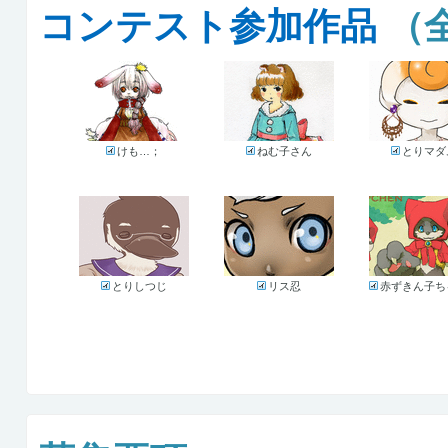
コンテスト参加作品
（全
けも…；
ねむ子さん
とりマダ
とりしつじ
リス忍
赤ずきん子ち