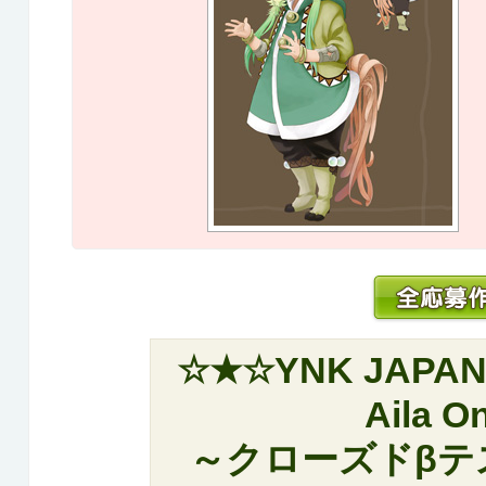
☆★☆YNK JA
Aila 
～クローズドβテ