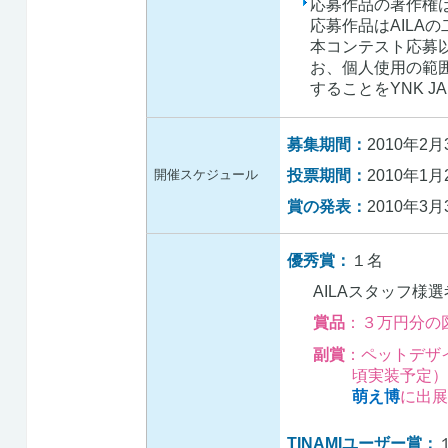
応募作品の著作権
応募作品はAILAの
本コンテスト応募
お、個人使用の範
することをYNK J
募集期間：
2010年2
投票期間：
2010年1
開催スケジュール
賞の発表：
2010年3
優秀賞：
１名
AILAスタッフ様
賞品
：３万円分の
副賞
：ペットデザイ
頃実装予定）
萌え博
に出展
TINAMIユーザー賞：