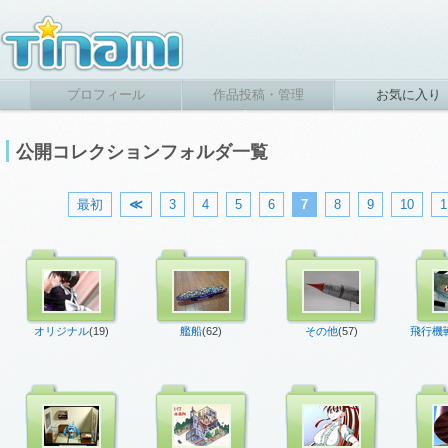
プロフィール
作品投稿・管理
お気に入り
公開コレクションフォルダ一覧
最初
≪
3
4
5
6
7
8
9
10
1
オリジナル
(19)
艦船
(62)
その他
(57)
飛行機