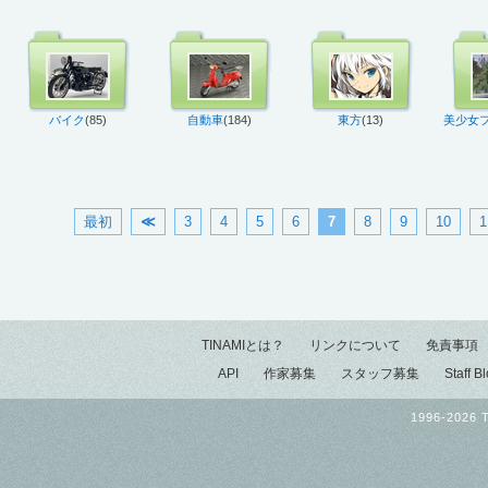
バイク
(85)
自動車
(184)
東方
(13)
美少女
最初
≪
3
4
5
6
7
8
9
10
1
TINAMIとは？
リンクについて
免責事項
API
作家募集
スタッフ募集
Staff B
1996-2026 T