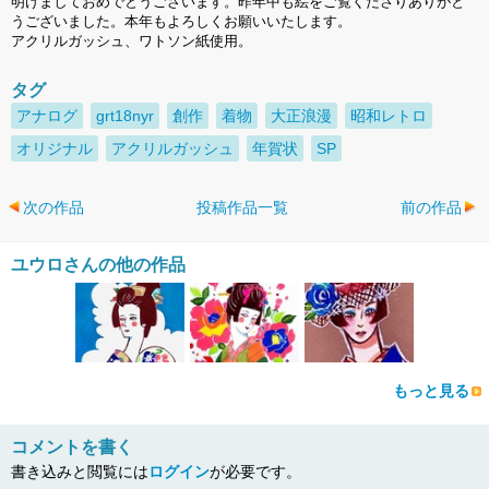
明けましておめでとうございます。昨年中も絵をご覧くださりありがと
うございました。本年もよろしくお願いいたします。
アクリルガッシュ、ワトソン紙使用。
タグ
アナログ
grt18nyr
創作
着物
大正浪漫
昭和レトロ
オリジナル
アクリルガッシュ
年賀状
SP
次の作品
投稿作品一覧
前の作品
ユウロさんの他の作品
もっと見る
コメントを書く
書き込みと閲覧には
ログイン
が必要です。