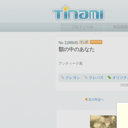
プロフィール
作品投稿
No.1188645
額の中のあなた
アンティーク風
クレヨン
クレパス
オリジナ
202
次の作品へ