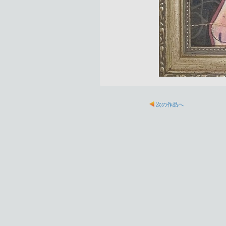
次の作品へ