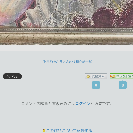
毛玉乃あかりさんの投稿作品一覧
0
0
コメントの閲覧と書き込みには
ログイン
が必要です。
この作品について報告する