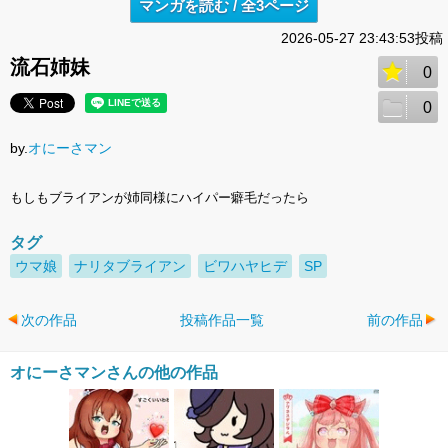
マンガを読む / 全3ページ
2026-05-27 23:43:53投稿
流石姉妹
0
0
by.
オにーさマン
もしもブライアンが姉同様にハイパー癖毛だったら
タグ
ウマ娘
ナリタブライアン
ビワハヤヒデ
SP
次の作品
投稿作品一覧
前の作品
オにーさマンさんの他の作品