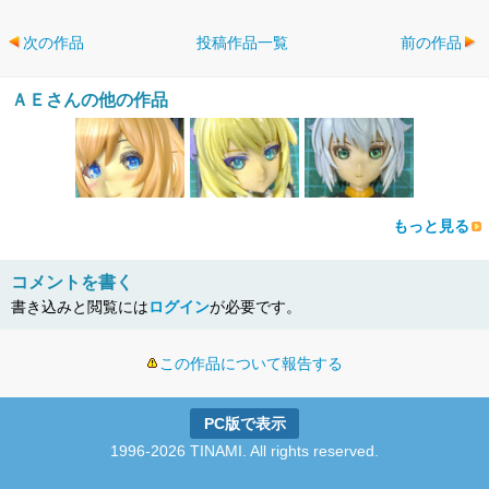
次の作品
投稿作品一覧
前の作品
ＡＥさんの他の作品
もっと見る
コメントを書く
書き込みと閲覧には
ログイン
が必要です。
この作品について報告する
PC版で表示
1996-2026 TINAMI. All rights reserved.