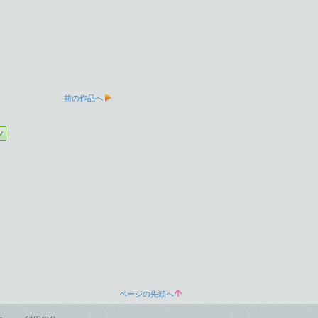
前の作品へ
ページの先頭へ