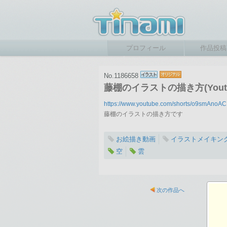
プロフィール
作品投稿
No.1186658
藤棚のイラストの描き方(Youtu
https://www.youtube.com/shorts/o9smAnoA
藤棚のイラストの描き方です
お絵描き動画
イラストメイキン
空
雲
次の作品へ