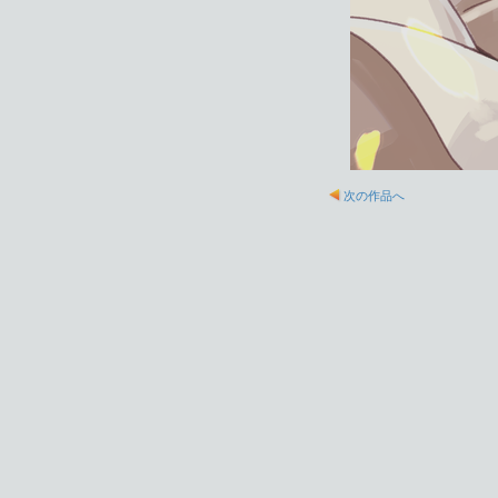
次の作品へ