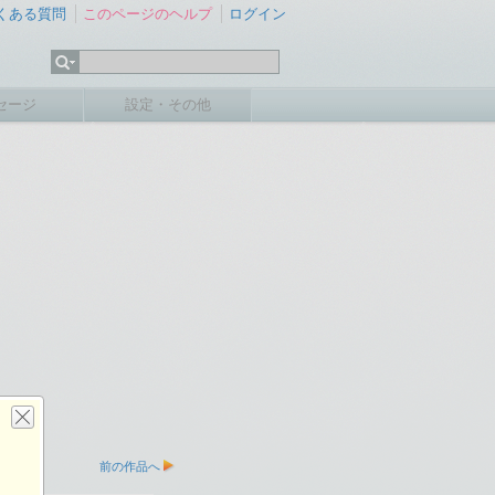
くある質問
このページのヘルプ
ログイン
セージ
設定・その他
前の作品へ