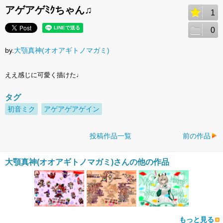
アゲアゲﾐｸちゃん♫
1
0
by.
大顎真神(オオアギトノマガミ)
ええ感じに可愛く描けた♩
タグ
初音ミク
アゲアゲアゲイン
投稿作品一覧
前の作品
大顎真神(オオアギトノマガミ)さんの他の作品
もっと見る