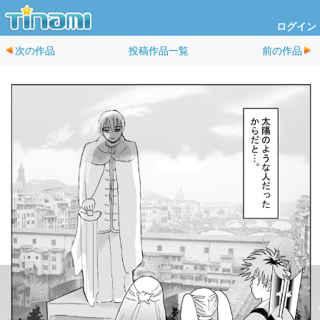
ログイン
次の作品
投稿作品一覧
前の作品