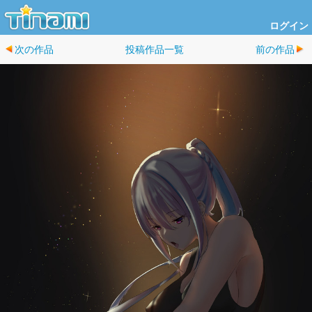
ログイン
次の作品
投稿作品一覧
前の作品