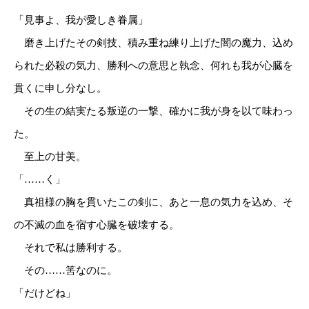
「見事よ、我が愛しき眷属」
磨き上げたその剣技、積み重ね練り上げた闇の魔力、込め
られた必殺の気力、勝利への意思と執念、何れも我が心臓を
貫くに申し分なし。
その生の結実たる叛逆の一撃、確かに我が身を以て味わっ
た。
至上の甘美。
「……く」
真祖様の胸を貫いたこの剣に、あと一息の気力を込め、そ
の不滅の血を宿す心臓を破壊する。
それで私は勝利する。
その……筈なのに。
「だけどね」