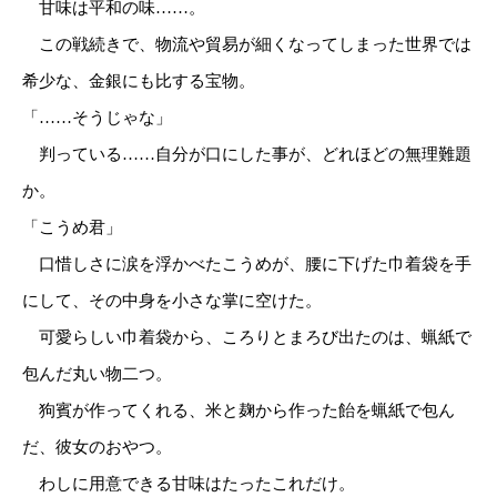
甘味は平和の味……。
この戦続きで、物流や貿易が細くなってしまった世界では
希少な、金銀にも比する宝物。
「……そうじゃな」
判っている……自分が口にした事が、どれほどの無理難題
か。
「こうめ君」
口惜しさに涙を浮かべたこうめが、腰に下げた巾着袋を手
にして、その中身を小さな掌に空けた。
可愛らしい巾着袋から、ころりとまろび出たのは、蝋紙で
包んだ丸い物二つ。
狗賓が作ってくれる、米と麹から作った飴を蝋紙で包ん
だ、彼女のおやつ。
わしに用意できる甘味はたったこれだけ。