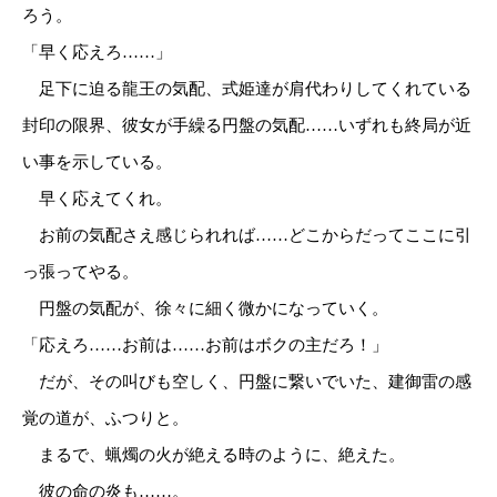
ろう。
「早く応えろ……」
足下に迫る龍王の気配、式姫達が肩代わりしてくれている
封印の限界、彼女が手繰る円盤の気配……いずれも終局が近
い事を示している。
早く応えてくれ。
お前の気配さえ感じられれば……どこからだってここに引
っ張ってやる。
円盤の気配が、徐々に細く微かになっていく。
「応えろ……お前は……お前はボクの主だろ！」
だが、その叫びも空しく、円盤に繋いでいた、建御雷の感
覚の道が、ふつりと。
まるで、蝋燭の火が絶える時のように、絶えた。
彼の命の炎も……。