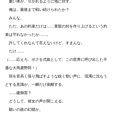
重い体が、引かれるように地に伏す。
俺は、最後まで戦い続けられたか？
みんな。
ただ、あの約束だけは……黄龍の封を作り上げるという約
束は守れなかったか……。
許してくれなんて言えないけど、すまんな。
たけ……
（……応えろ、ボクを式姫として、この世界に呼び出した不
遜な大馬鹿野郎！）
頬を音高く張り飛ばすような鋭く勁い声に、混濁に沈もう
とする意識が、一瞬だけ覚醒する。
……建御雷？
どうして、彼女の声が聞こえる。
願いの故の幻聴か。