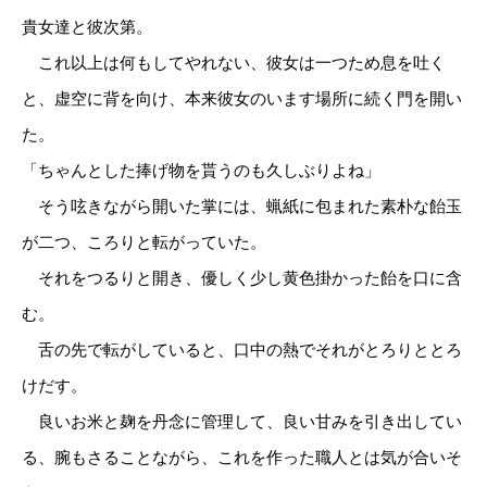
貴女達と彼次第。
これ以上は何もしてやれない、彼女は一つため息を吐く
と、虚空に背を向け、本来彼女のいます場所に続く門を開い
た。
「ちゃんとした捧げ物を貰うのも久しぶりよね」
そう呟きながら開いた掌には、蝋紙に包まれた素朴な飴玉
が二つ、ころりと転がっていた。
それをつるりと開き、優しく少し黄色掛かった飴を口に含
む。
舌の先で転がしていると、口中の熱でそれがとろりととろ
けだす。
良いお米と麹を丹念に管理して、良い甘みを引き出してい
る、腕もさることながら、これを作った職人とは気が合いそ