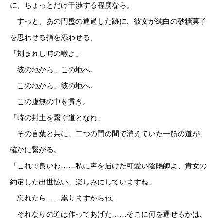
に、ちょっとだけ干渉する程度なら。
すっと、あの円盤の通過した跡に、彼女が純白の砂糖菓子
を思わせる指を添わせる。
「刻まれし時の轍よ」
彼の地から、この地へ。
この地から、彼の地へ。
この虚無の中を貫き。
「時の封土を繋ぐ道となれ」
その言葉と共に、二つの門の間で消えていた一筋の道が、
確かに繋がる。
「これで良いわ……私に声を届けた可愛い陰陽師よ、貴女の
約定した出世払い、楽しみにしていますね」
忘れたら……祟りますからね。
それなりの道は作ってあげた……そこに何を通せるかは、