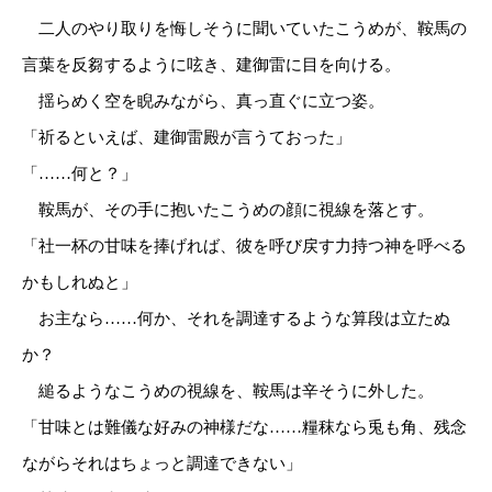
二人のやり取りを悔しそうに聞いていたこうめが、鞍馬の
言葉を反芻するように呟き、建御雷に目を向ける。
揺らめく空を睨みながら、真っ直ぐに立つ姿。
「祈るといえば、建御雷殿が言うておった」
「……何と？」
鞍馬が、その手に抱いたこうめの顔に視線を落とす。
「社一杯の甘味を捧げれば、彼を呼び戻す力持つ神を呼べる
かもしれぬと」
お主なら……何か、それを調達するような算段は立たぬ
か？
縋るようなこうめの視線を、鞍馬は辛そうに外した。
「甘味とは難儀な好みの神様だな……糧秣なら兎も角、残念
ながらそれはちょっと調達できない」