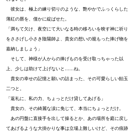
彼女は、極上の練り切りのような、艶やかでふっくらした
薄紅の唇を、僅かに綻ばせた。
「満ちて欠け、夜空にて大いなる時の移ろいを映す神に祈り
をささげし小さき陰陽師よ、貴女の想いの籠もった捧げ物を
嘉納しましょう」
そして、神様が人からの捧げものを受け取っちゃった以
上、少しは助けて上げないと……ね。
貴女の幸せの記憶と願いの詰まった、その可愛らしい飴玉
二つと。
「返礼に、私の力、ちょっとだけ貸してあげる」
貴女の、その綺麗な涙に免じて、本当にちょっとだけ。
あの円盤に直接手を出して操るとか、あの場所を庭に戻し
てあげるような大掛かりな事は立場上難しいけど、その痕跡