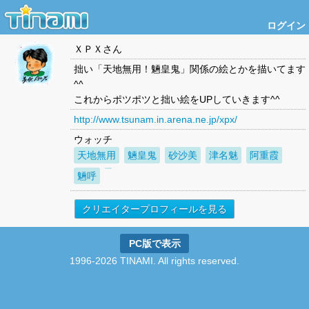
ログイン
ＸＰＸ
さん
拙い「天地無用！魎皇鬼」関係の絵とかを描いてます
^^
これからポツポツと拙い絵をUPしていきます^^
http://www.tsunam.in.arena.ne.jp/xpx/
ウォッチ
天地無用
魎皇鬼
砂沙美
津名魅
阿重霞
魎呼
クリエイタープロフィールを見る
PC版で表示
1996-2026 TINAMI. All rights reserved.