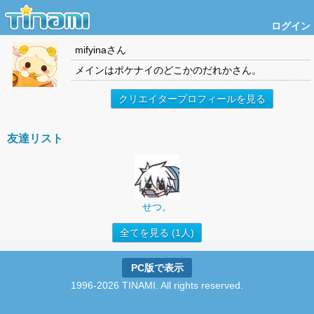
ログイン
mifyina
さん
メインはポケナイのどこかのだれかさん。
クリエイタープロフィールを見る
友達リスト
せつ。
全てを見る (1人)
PC版で表示
1996-2026 TINAMI. All rights reserved.