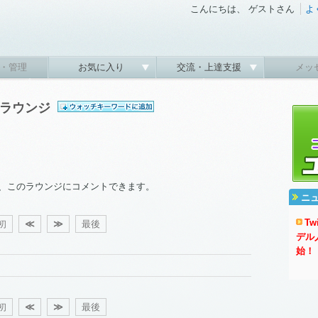
こんにちは、 ゲストさん
よ
・管理
お気に入り
交流・上達支援
メッ
ドラウンジ
、このラウンジにコメントできます。
ニ
T
初
≪
≫
最後
デル
始！
初
≪
≫
最後