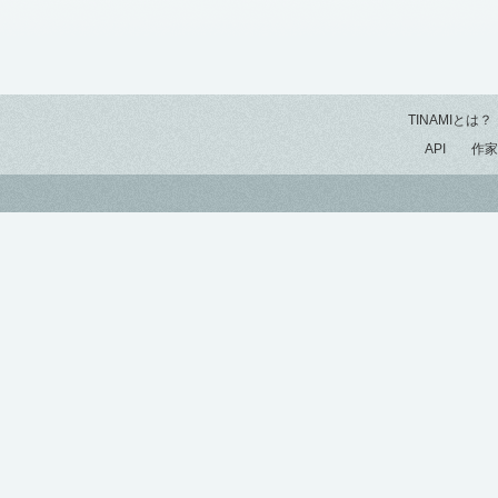
TINAMIとは？
API
作家