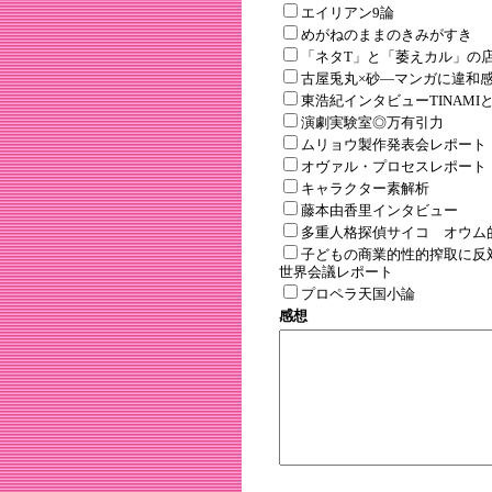
エイリアン9論
めがねのままのきみがすき
「ネタT」と「萎えカル」の
古屋兎丸×砂―マンガに違和
東浩紀インタビューTINAMI
演劇実験室◎万有引力
ムリョウ製作発表会レポート
オヴァル・プロセスレポート
キャラクター素解析
藤本由香里インタビュー
多重人格探偵サイコ オウム
子どもの商業的性的搾取に反
世界会議レポート
プロペラ天国小論
感想