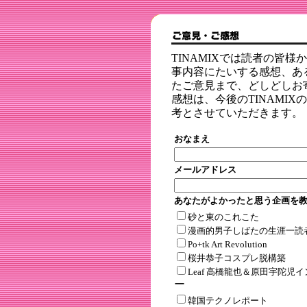
TINAMIXでは読者の皆
事内容にたいする感想、あ
たご意見まで、どしどしお
感想は、今後のTINAMI
考とさせていただきます。
おなまえ
メールアドレス
あなたがよかったと思う企画を
砂と東のこれこた
漫画的男子しばたの生涯一読
Po+tk Art Revolution
桜井恭子コスプレ脱構築
Leaf 高橋龍也＆原田宇陀児
ー
韓国テクノレポート