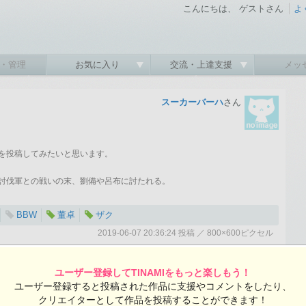
こんにちは、 ゲストさん
よ
・管理
お気に入り
交流・上達支援
メッ
スーカーバーハ
さん
を投稿してみたいと思います。
討伐軍との戦いの末、劉備や呂布に討たれる。
BBW
董卓
ザク
2019-06-07 20:36:24 投稿 ／ 800×600ピクセル
スーカーバーハさんの投稿作品一覧
ユーザー登録してTINAMIをもっと楽しもう！
ユーザー登録すると投稿された作品に支援やコメントをしたり、
クリエイターとして作品を投稿することができます！