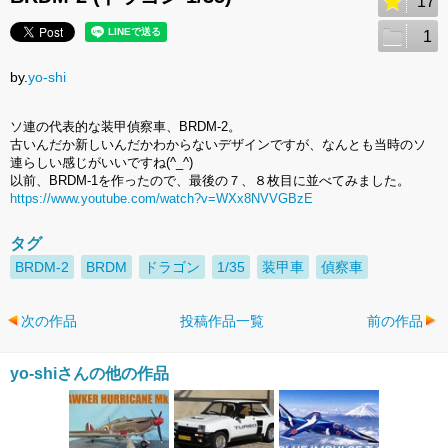
17
1
by.
yo-shi
ソ連の代表的な装甲偵察車、BRDM-2。
古いんだか新しいんだかわからないデザインですが、なんとも当時のソ
連らしい感じがいいですね(^_^)
以前、BRDM-1を作ったので、最後の７、８枚目に並べてみました。
https://www.youtube.com/watch?v=WXx8NVVGBzE
タグ
BRDM-2
BRDM
ドラゴン
1/35
装甲車
偵察車
次の作品
投稿作品一覧
前の作品
yo-shiさんの他の作品