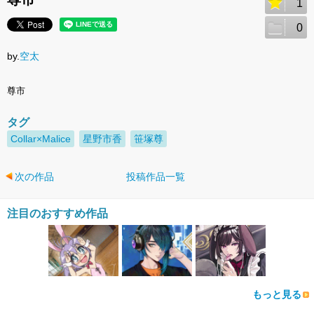
1
0
by.
空太
尊市
タグ
Collar×Malice
星野市香
笹塚尊
次の作品
投稿作品一覧
注目のおすすめ作品
もっと見る