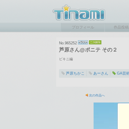
プロフィール
作品投稿
No.965252
芦原さん@ポニテ その２
ビキニ編
芦原ちかこ
あーさん
GA芸
2018-08-28 21:3
総閲覧数：829 閲
次の作品へ
700×895ピクセル