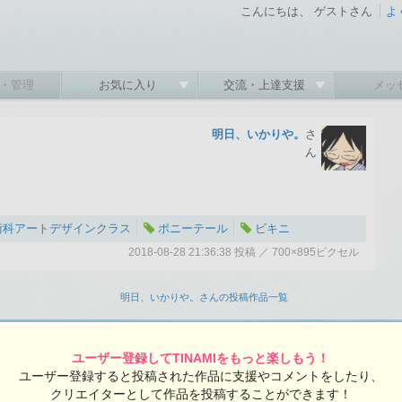
こんにちは、 ゲストさん
よ
・管理
お気に入り
交流・上達支援
メッ
明日、いかりや。
さ
ん
術科アートデザインクラス
ポニーテール
ビキニ
2018-08-28 21:36:38 投稿 ／ 700×895ピクセル
6:38 投稿
覧ユーザー数：829
明日、いかりや。さんの投稿作品一覧
ユーザー登録してTINAMIをもっと楽しもう！
ユーザー登録すると投稿された作品に支援やコメントをしたり、
クリエイターとして作品を投稿することができます！