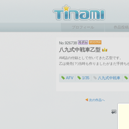
プロフィール
作品投稿
No.926738
八九式中戦車乙型
AM誌の付録として付いてきた乙型です。
乙は発売(？)当時も作りましたがまだ手持ち
AFV
1/35
八九式中戦車
次の作品へ
2017-10-19 18:01
総閲覧数：2060 閲