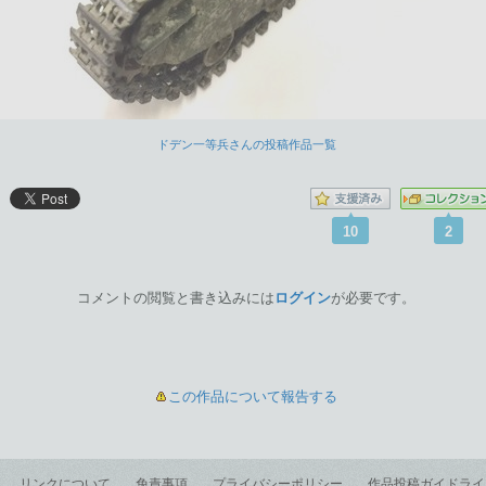
ドデン一等兵さんの投稿作品一覧
10
2
コメントの閲覧と書き込みには
ログイン
が必要です。
この作品について報告する
リンクについて
免責事項
プライバシーポリシー
作品投稿ガイドライ