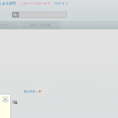
くある質問
このページのヘルプ
ログイン
セージ
設定・その他
前の作品へ