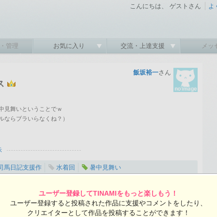
こんにちは、 ゲストさん
よ
・管理
お気に入り
交流・上達支援
メッ
飯坂裕一
さん
ス
中見舞いということでｗ
ルならブラいらなくね？）
示
司馬日記支援作
水着回
暑中見舞い
2016-07-30 17:23:45 投稿 ／ 1920×1200ピクセル
:45 投稿
ユーザー登録してTINAMIをもっと楽しもう！
覧ユーザー数：3956
ユーザー登録すると投稿された作品に支援やコメントをしたり、
飯坂裕一さんの投稿作品一覧
クリエイターとして作品を投稿することができます！