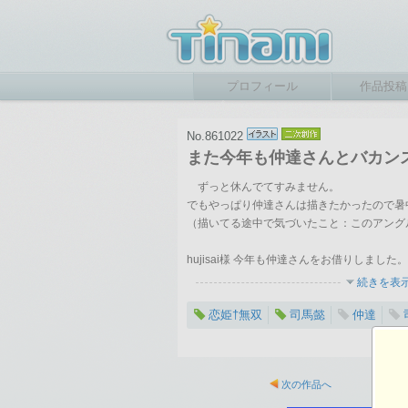
プロフィール
作品投稿
No.861022
また今年も仲達さんとバカン
ずっと休んでてすみません。
でもやっぱり仲達さんは描きたかったので暑
（描いてる途中で気づいたこと：このアング
hujisai様 今年も仲達さんをお借りしました。
続きを表
恋姫†無双
司馬懿
仲達
2016-07-30 17:23
総閲覧数：4708 閲
次の作品へ
1920×1200ピクセル