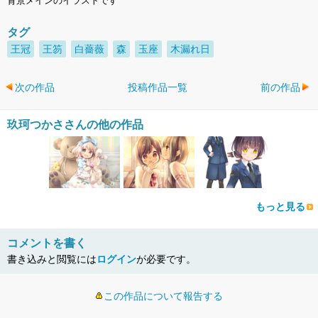
背景メインのイラストです
タグ
王冠
王笏
白薔薇
森
玉座
木漏れ日
次の作品
投稿作品一覧
前の作品
玖珂つかささんの他の作品
もっと見る
コメントを書く
書き込みと閲覧には
ログイン
が必要です。
この作品について報告する