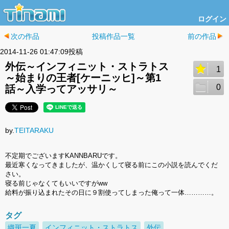
ログイン
次の作品
投稿作品一覧
前の作品
2014-11-26 01:47:09投稿
外伝～インフィニット・ストラトス
1
～始まりの王者[ケーニッヒ]～第1
0
話～入学ってアッサリ～
by.
TEITARAKU
不定期でございますKANNBARUです。
最近寒くなってきましたが、温かくして寝る前にこの小説を読んでくだ
さい。
寝る前じゃなくてもいいですがww
給料が振り込まれたその日に９割使ってしまった俺って一体…………。
タグ
織斑一夏
インフィニット・ストラトス
外伝