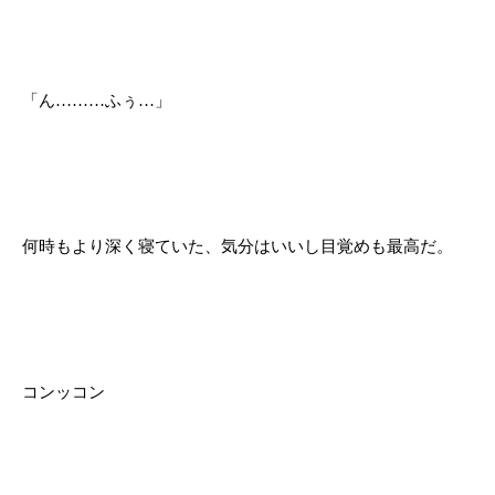
「ん………ふぅ…」
何時もより深く寝ていた、気分はいいし目覚めも最高だ。
コンッコン