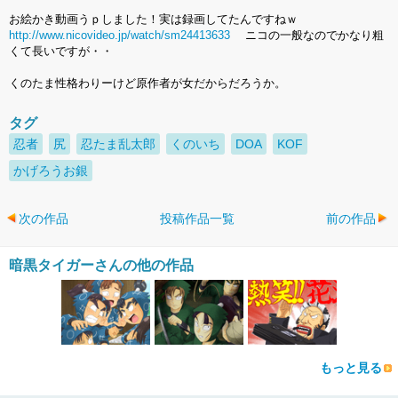
お絵かき動画うｐしました！実は録画してたんですねｗ
http://www.nicovideo.jp/watch/sm24413633
ニコの一般なのでかなり粗
くて長いですが・・
くのたま性格わりーけど原作者が女だからだろうか。
タグ
忍者
尻
忍たま乱太郎
くのいち
DOA
KOF
かげろうお銀
次の作品
投稿作品一覧
前の作品
暗黒タイガーさんの他の作品
もっと見る