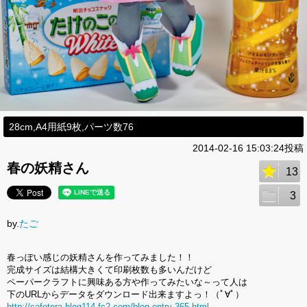
28cm,A4用紙9枚,パーツ数76
2014-02-16 15:03:24投稿
春の妖精さん
13
3
by.
たご
春っぽい感じの妖精さんを作ってみました！！
完成サイズは結構大きくて印刷枚数も多いんだけど
ペーパークラフトに興味ある方や作ってみたいな～って人は
下のURLからデータをダウンロード出来ますよっ！（ﾟ∀ﾟ）
http://cafetera.blog114.fc2.com/blog-entry-365.html