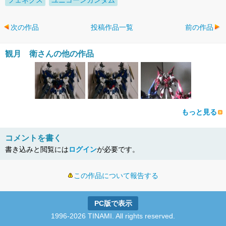
フェネクス
ユニコーンガンダム
次の作品
投稿作品一覧
前の作品
観月 衛さんの他の作品
もっと見る
コメントを書く
書き込みと閲覧には
ログイン
が必要です。
この作品について報告する
PC版で表示
1996-2026 TINAMI. All rights reserved.