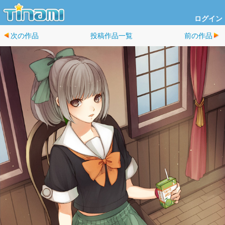
ログイン
次の作品
投稿作品一覧
前の作品