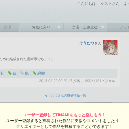
こんにちは、 ゲストさん
よ
・管理
お気に入り
交流・上達支援
メッ
そうたつ
さん
ために結成された護衛隊でちゅ！」
半乳
銃
鼠
緑髪
2013-08-20 00:29:17 投稿 ／ 800×1131ピクセル
:17 投稿
覧ユーザー数：979
そうたつさんの投稿作品一覧
ユーザー登録してTINAMIをもっと楽しもう！
ユーザー登録すると投稿された作品に支援やコメントをしたり、
クリエイターとして作品を投稿することができます！