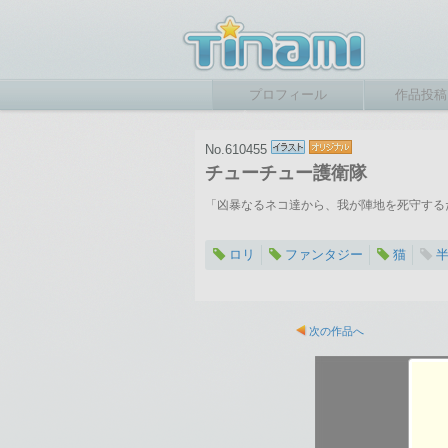
プロフィール
作品投稿
No.610455
チューチュー護衛隊
「凶暴なるネコ達から、我が陣地を死守する
ロリ
ファンタジー
猫
2013-08-20 00:29
総閲覧数：983 閲
次の作品へ
800×1131ピクセル