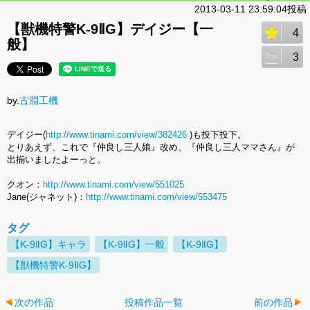
2013-03-11 23:59:04投稿
【獣機特警K-9ⅡG】デイジー【一
4
般】
3
by.
古淵工機
デイジー(
http://www.tinami.com/view/382426
)も投下投下。
とりあえず、これで『仲良し三人娘』改め、『仲良し三人ママさん』が
出揃いましたよーっと。
クオン：
http://www.tinami.com/view/551025
Jane(ジャネット)：
http://www.tinami.com/view/553475
タグ
【K-9ⅡG】キャラ
【K-9ⅡG】一般
【K-9ⅡG】
【獣機特警K-9ⅡG】
次の作品
投稿作品一覧
前の作品