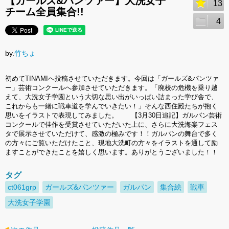
【ガールズ&パンツァー】大洗女子
13
チーム全員集合!!
4
by.
竹ちょ
初めてTINAMIへ投稿させていただきます。今回は「ガールズ&パンツァ
ー」芸術コンクールへ参加させていただきます。「廃校の危機を乗り越
えて、大洗女子学園という大切な思い出がいっぱい詰まった学び舎で、
これからも一緒に戦車道を学んでいきたい！」そんな西住殿たちが抱く
思いをイラストで表現してみました。 【3月30日追記】ガルパン芸術
コンクールで佳作を受賞させていただいた上に、さらに大洗海楽フェス
タで展示させていただけて、感激の極みです！！ガルパンの舞台で多く
の方々にご覧いただけたこと、現地大洗町の方々をイラストを通して励
ますことができたことを嬉しく思います。ありがとうございました！！
タグ
ct061grp
ガールズ&パンツァー
ガルパン
集合絵
戦車
大洗女子学園