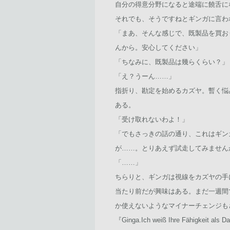
自分の得意分野になると途端に饒舌に
それでも、そうですねとギンガに言わ
「まあ、そんな感じで、既製品を買お
んから。安心してください」
「ちなみに、既製品は幾らくらい？」
「え？うーん……」
指折り、勘定を始めるカズヤ。暫く悩
ある。
「受け取れないわよ！」
「でもさっきの話の通り、これはギン
が……。とりあえず試走してみません
「……」
ちらりと、ギンガは視線をカズヤの手
当たり前だが興味はある。まだ一週間
か使えないようなマイナーチェンジも
『Ginga.Ich weiß Ihre Fähigkeit als Dat