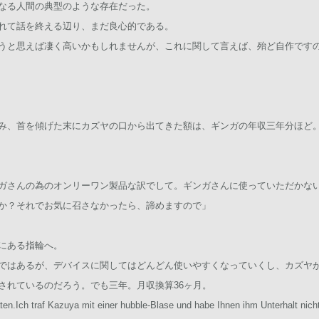
なる人間の典型のような存在だった。
れて話を終える辺り、まだ良心的である。
うと思えば凄く高いかもしれませんが、これに関して言えば、殆ど自作です
み、首を傾げた末にカズヤの口から出てきた額は、ギンガの年収三年分ほど
ガさんの為のオンリーワン製品な訳でして。ギンガさんに使っていただかな
か？それでお気に召さなかったら、諦めますので」
にある指輪へ。
ではあるが、デバイスに関してはどんどん使いやすくなっていくし、カズヤ
されているのだろう。でも三年。月収換算36ヶ月。
en.Ich traf Kazuya mit einer hubble-Blase und habe Ihnen ihm Unterhalt nicht