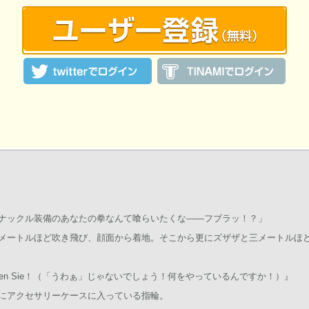
からアクセサリーケースを受け取り、それを開けたら滅茶苦茶口の悪い指輪
みればカズヤが私に一足跳びにプロポーズするとか考えられないし？そうい
れ＝プロポーズとか普通ありえないし？うん、わかってる。カズヤが誤解さ
分で、色々暴走したのも自分で、最終的に受け取ったのも自分だ。
ナックル装備のあなたの拳なんて喰らいたくな――フブラッ！？」
メートルほど吹き飛び、顔面から着地。そこから更にズザザと三メートルほ
”!Was machen Sie！（「うわぁ」じゃないでしょう！何をやっているんですか！）』
にアクセサリーケースに入っている指輪。