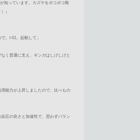
力はデータとしてですが知っています。カズヤをボコボコ殴
？）』
。I-01。起動して」
げなく普通に支え、ギンガはしげしげと
処理能力が上昇しましたので、比べもの
の反応の良さと加速性で、思わずバラン