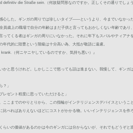
?Es wird definitiv die Straße sein.（何故疑問形なのですか。正しくその通りでし
感心した。ギンガの周りでは珍しいタイプ――というより、今までいなかっ
ぼ全員歳上の職場で自分の年齢はまだ子供と言ってもおかしくない年齢であり
言ってくる者はギンガの周りにいなかった。それに年下もスバルやティアナ
の年代的に陸曹という階級は十分高い為、大抵が敬語に遠慮。
ich grinse, krank.（何ニヤニヤしているのですか、気持ち悪い）』
いかと思うけれど。しかしここで怒っても話は進まない。我慢して、ギンガ
ら？」
プレゼント程度に思っていただけると」
。ここまでのやりとりから、この指輪がインテリジェンスデバイスというこ
に比べればありえないほどにコストがかかる物。いいインテリジェンスを作
くらいの価値があるのかは今のギンガには分からないが、それでもどうぞと