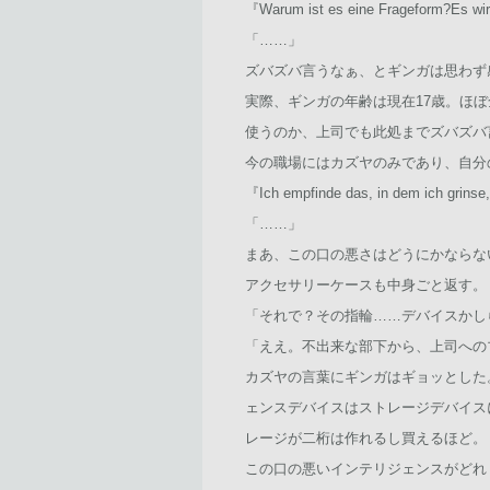
『Warum ist es eine Frageform
「……」
ズバズバ言うなぁ、とギンガは思わず
実際、ギンガの年齢は現在17歳。ほ
使うのか、上司でも此処までズバズバ
今の職場にはカズヤのみであり、自分
『Ich empfinde das, in dem 
「……」
まあ、この口の悪さはどうにかならな
アクセサリーケースも中身ごと返す。
「それで？その指輪……デバイスかし
「ええ。不出来な部下から、上司への
カズヤの言葉にギンガはギョッとした
ェンスデバイスはストレージデバイス
レージが二桁は作れるし買えるほど。
この口の悪いインテリジェンスがどれ