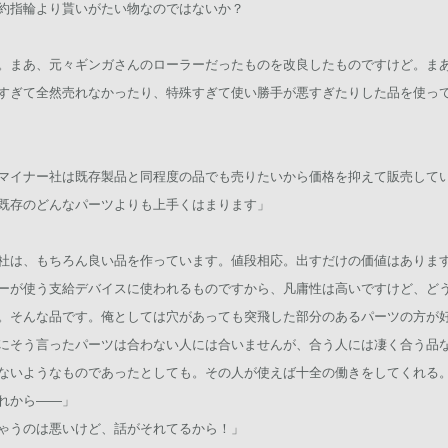
約指輪より貰いがたい物なのではないか？
ら。まあ、元々ギンガさんのローラーだったものを改良したものですけど。ま
すぎて全然売れなかったり、特殊すぎて使い勝手が悪すぎたりした品を使っ
マイナー社は既存製品と同程度の品でも売りたいから価格を抑えて販売して
既存のどんなパーツよりも上手くはまります」
社は、もちろん良い品を作っています。値段相応。出すだけの価値はありま
ーが使う支給デバイスに使われるものですから、凡庸性は高いですけど、ど
。そんな品です。俺としては穴があっても突飛した部分のあるパーツの方が
にそう言ったパーツは合わない人には合いませんが、合う人には凄く合う品
ないようなものであったとしても。その人が使えば十全の働きをしてくれる
れから――」
ゃうのは悪いけど、話がそれてるから！」