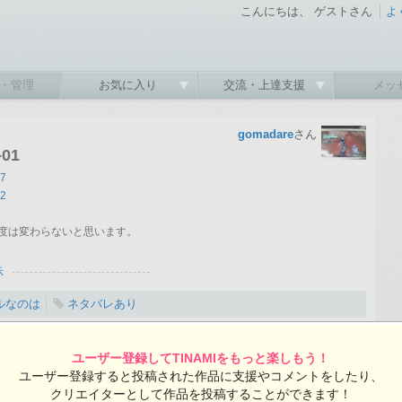
こんにちは、 ゲストさん
よ
・管理
お気に入り
交流・上達支援
メッ
gomadare
さん
01
47
22
度は変わらないと思います。
示
ルなのは
ネタバレあり
08-10 15:43:20 投稿 ／ 全1ページ 総閲覧数：2405 閲覧ユーザー数：2226
ユーザー登録してTINAMIをもっと楽しもう！
gomadareさんの投稿作品一覧
ユーザー登録すると投稿された作品に支援やコメントをしたり、
クリエイターとして作品を投稿することができます！