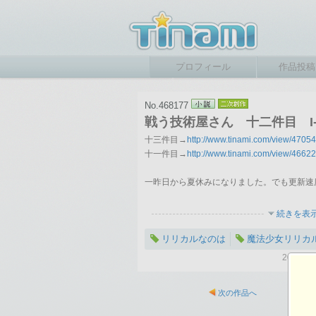
プロフィール
作品投稿
No.468177
戦う技術屋さん 十二件目 I-
十三件目→
http://www.tinami.com/view/4705
十一件目→
http://www.tinami.com/view/4662
一昨日から夏休みになりました。でも更新速
続きを表
リリカルなのは
魔法少女リリカ
2012-
次の作品へ