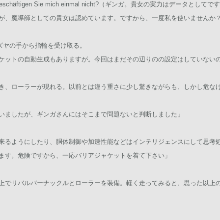
s.Deshalb beschäftigen Sie mich einmal nicht?（ギンガ。貴女の実
が、魔導師としての貴女は認めています。ですから、一度私を使いませんか
カズヤの手から指輪を受け取る。
ケットの自動生成もありますが。今回はまだその辺りのの設定はしていないので
き、ローラーが現れる。以前とは違う重さに少し驚きながらも、しかし危な
いましたが、ギンガさんにはそこまで問題ないと判断しました」
来るようにしたり、胴体制御や加速性能などはインテリジェンスにして思考
ます。危険ですから、一応バリアジャケットを着て下さい」
上でリバルバーナックルとローラーを装備。軽く走ってみると、思った以上