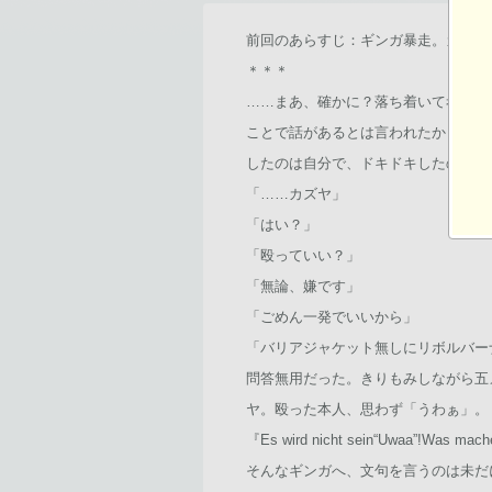
前回のあらすじ：ギンガ暴走。カズヤ
＊＊＊
……まあ、確かに？落ち着いて考えて
ことで話があるとは言われたから？そ
したのは自分で、ドキドキしたのも自
「……カズヤ」
「はい？」
「殴っていい？」
「無論、嫌です」
「ごめん一発でいいから」
「バリアジャケット無しにリボルバー
問答無用だった。きりもみしながら五
ヤ。殴った本人、思わず「うわぁ」。
『Es wird nicht sein“Uwaa
そんなギンガへ、文句を言うのは未だ