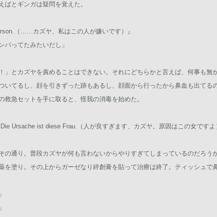
えばとギンガは疑問を覚えた。
diese Person.（……カズヤ、私はこの人が嫌いです）』
ンパってたみたいだし」
！」とカズヤを責めることはできない。それにどちらかと言えば、何事も無
ついてるし、顔を引きずった跡もあるし、顔面から行ったから鼻血も出てる
の救急セットを手に取ると、怪我の消毒を始めた。
gut hat.Die Ursache ist diese Frau.（人が良すぎます、カズヤ。原因はこの女です
その通り。普段カズヤが何も言わないからやりすぎてしまっているのだろう
薬を塗り。その上からガーゼなり絆創膏を貼って治療は終了。ティッシュで
」
」