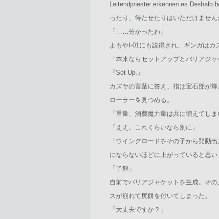
Leitendpriester erkennen e
ったり、待たせたりはいただけません
「……分かったわ」
よもやI-01にも説得され、ギンガは
「本来ならセットアップとバリアジャ
『Set Up.』
カズヤの言葉に答え、指は宝石部が輝
ローラーを見つめる。
「重量、消費魔力量は共に増えてしま
「ええ。これくらいなら別に」
「ウイングロードをその子から発動出
にならないほどに上がっていると思い
「了解」
自前でバリアジャケットを生成。その
スが崩れて尻餅を付いてしまった。
「大丈夫ですか？」