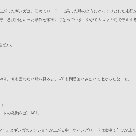
上がったギンガは、初めてローラーに乗った時のようにゆっくりとした走行
停止急旋回といった動作を確実に行なっていき、やがてカズヤの前で停止す
苦笑い。
り。何も言わない所を見ると、I-01も問題無いみたいでよかったなーと。
す）』
ドの発動をば。I-01」
「おお！」とギンガのテンションが上がる中、ウイングロードは途中で伸びが止