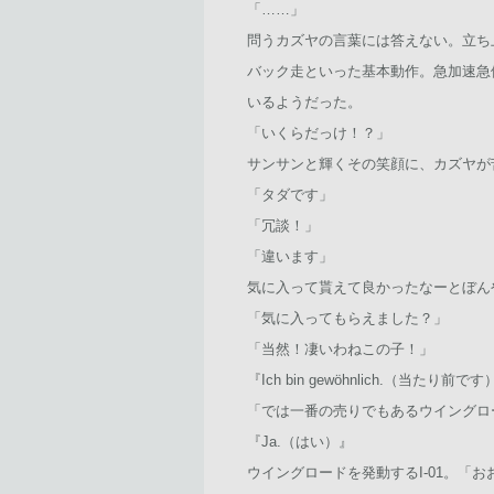
「……」
問うカズヤの言葉には答えない。立ち
バック走といった基本動作。急加速急
いるようだった。
「いくらだっけ！？」
サンサンと輝くその笑顔に、カズヤが
「タダです」
「冗談！」
「違います」
気に入って貰えて良かったなーとぼんや
「気に入ってもらえました？」
「当然！凄いわねこの子！」
『Ich bin gewöhnlich.（当たり前で
「では一番の売りでもあるウイングロー
『Ja.（はい）』
ウイングロードを発動するI-01。