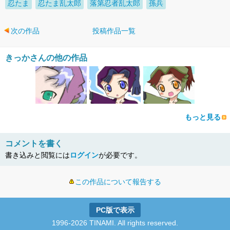
忍たま
忍たま乱太郎
落第忍者乱太郎
孫兵
次の作品
投稿作品一覧
きっかさんの他の作品
もっと見る
コメントを書く
書き込みと閲覧には
ログイン
が必要です。
この作品について報告する
PC版で表示
1996-2026 TINAMI. All rights reserved.