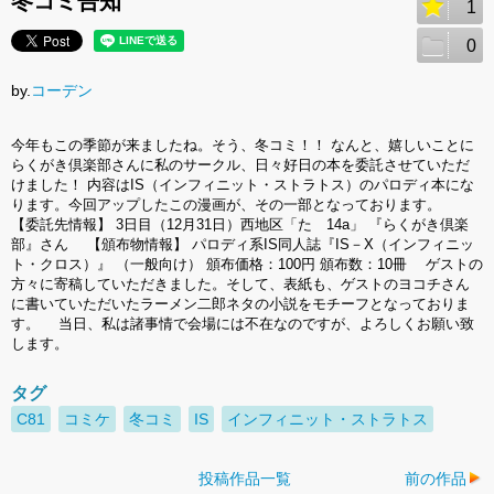
冬コミ告知
1
0
by.
コーデン
今年もこの季節が来ましたね。そう、冬コミ！！ なんと、嬉しいことに
らくがき倶楽部さんに私のサークル、日々好日の本を委託させていただ
けました！ 内容はIS（インフィニット・ストラトス）のパロディ本にな
ります。今回アップしたこの漫画が、その一部となっております。
【委託先情報】 3日目（12月31日）西地区「た 14a」 『らくがき倶楽
部』さん 【頒布物情報】 パロディ系IS同人誌『IS－X（インフィニッ
ト・クロス）』 （一般向け） 頒布価格：100円 頒布数：10冊 ゲストの
方々に寄稿していただきました。そして、表紙も、ゲストのヨコチさん
に書いていただいたラーメン二郎ネタの小説をモチーフとなっておりま
す。 当日、私は諸事情で会場には不在なのですが、よろしくお願い致
します。
タグ
C81
コミケ
冬コミ
IS
インフィニット・ストラトス
投稿作品一覧
前の作品