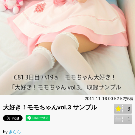
2011-11-16 00:52:52投稿
大好き！モモちゃんvol,3 サンプル
3
1
by.
きらら