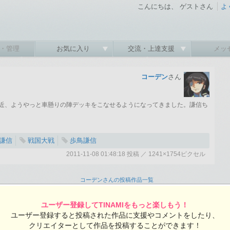
こんにちは、 ゲストさん
よ
・管理
お気に入り
交流・上達支援
メッ
コーデン
さん
近、ようやっと車懸りの陣デッキをこなせるようになってきました。謙信ち
謙信
戦国大戦
歩鳥謙信
2011-11-08 01:48:18 投稿 ／ 1241×1754ピクセル
:18 投稿
覧ユーザー数：821
コーデンさんの投稿作品一覧
ユーザー登録してTINAMIをもっと楽しもう！
ユーザー登録すると投稿された作品に支援やコメントをしたり、
クリエイターとして作品を投稿することができます！