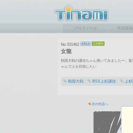
プロフィール
作品投稿
No.331462
女龍
戦国大戦の謙信ちゃん描いてみましたー。最
ゃんで上を目指したい
戦国大戦
BSS上杉謙信
上杉
2011-11-08 01:48
総閲覧数：823 閲
次の作品へ
1241×1754ピクセル