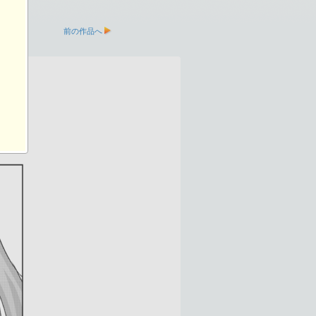
前の作品へ