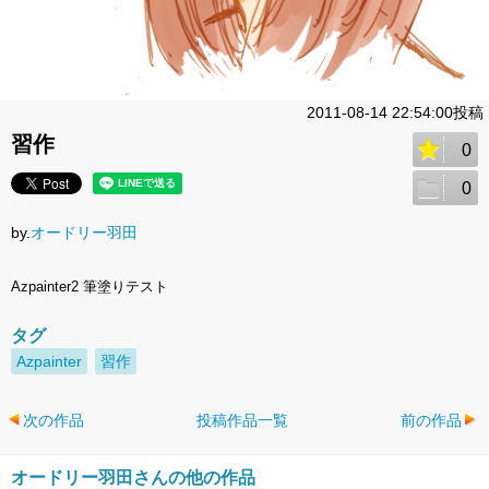
2011-08-14 22:54:00投稿
習作
0
0
by.
オードリー羽田
Azpainter2 筆塗りテスト
タグ
Azpainter
習作
次の作品
投稿作品一覧
前の作品
オードリー羽田さんの他の作品