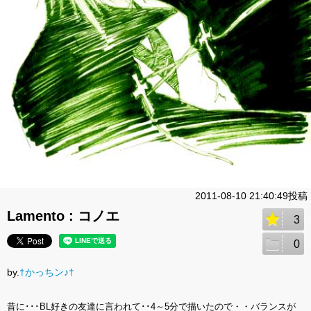
2011-08-10 21:40:49投稿
Lamento : コノエ
3
0
by.
†かっちン♪†
昔に･･･BL好きの友達に言われて･･4～5分で描いたので・・バランスが