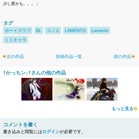
少し変かも。。。；
タグ
ボーイズラブ
BL
コノエ
LAMENTO
Lamento
ミミキャラ
次の作品
投稿作品一覧
前の作品
†かっちン♪†さんの他の作品
もっと見る
コメントを書く
書き込みと閲覧には
ログイン
が必要です。