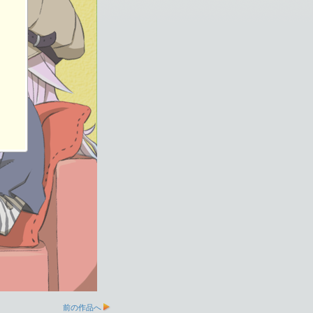
前の作品へ