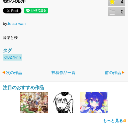
桜の境界
4
0
by.
tetsu-wan
音楽と桜
タグ
ct027knn
次の作品
投稿作品一覧
前の作品
注目のおすすめ作品
もっと見る