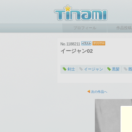
プロフィール
作品投稿
No.1188211
イージャン02
剣士
イージャン
黒髪
2026-06-05 01:29
総閲覧数：94 閲
次の作品へ
706×1000ピクセル