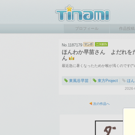
プロフィール
作品投稿
No.1187179
ほんわか早苗さん よだれを
ん
最近急に暑くなったためか喉が渇くのです(*'ω'
東風谷早苗
東方Project
ほん
202
次の作品へ