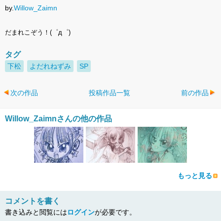
by.
Willow_Zaimn
だまれこぞう！(゜д゜)
タグ
下松
よだれねずみ
SP
次の作品
投稿作品一覧
前の作品
Willow_Zaimnさんの他の作品
もっと見る
コメントを書く
書き込みと閲覧には
ログイン
が必要です。